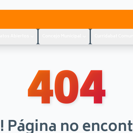
atos Abiertos
Concejo Municipal
Curridabat Comun
404
! Página no encon