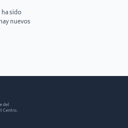
 ha sido
hay nuevos
e del
t Centro.