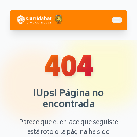
Abrir me
404
¡Ups! Página no
encontrada
Parece que el enlace que seguiste
está roto o la página ha sido