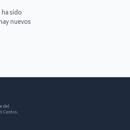
 ha sido
hay nuevos
e del
t Centro.