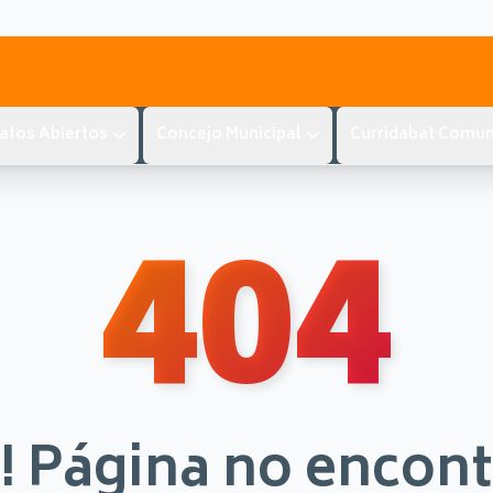
atos Abiertos
Concejo Municipal
Curridabat Comun
404
! Página no encon