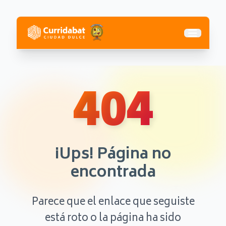
Abrir me
404
¡Ups! Página no
encontrada
Parece que el enlace que seguiste
está roto o la página ha sido