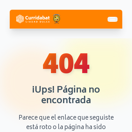
Abrir me
404
¡Ups! Página no
encontrada
Parece que el enlace que seguiste
está roto o la página ha sido