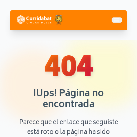
Abrir me
404
¡Ups! Página no
encontrada
Parece que el enlace que seguiste
está roto o la página ha sido