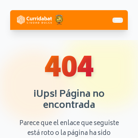
Abrir me
404
¡Ups! Página no
encontrada
Parece que el enlace que seguiste
está roto o la página ha sido