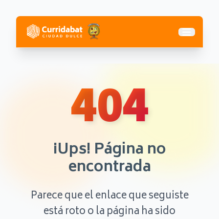
Abrir me
404
¡Ups! Página no
encontrada
Parece que el enlace que seguiste
está roto o la página ha sido