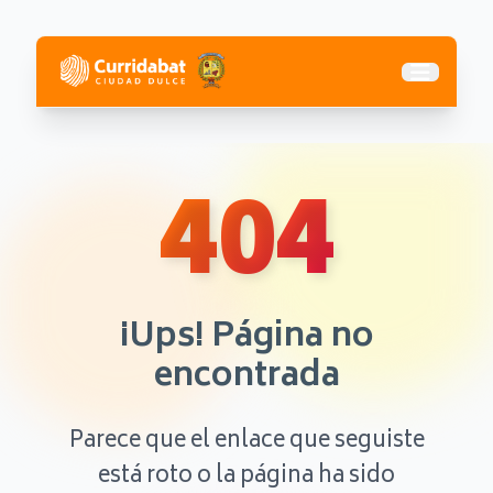
Abrir me
404
¡Ups! Página no
encontrada
Parece que el enlace que seguiste
está roto o la página ha sido