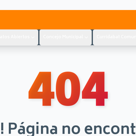
atos Abiertos
Concejo Municipal
Curridabat Comun
404
! Página no encon