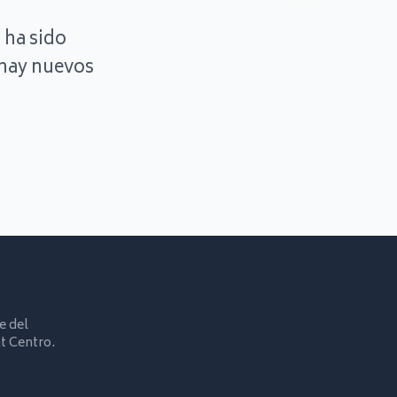
 ha sido
hay nuevos
e del
t Centro.