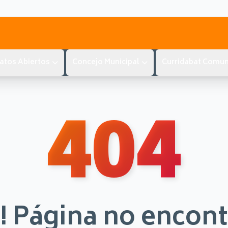
atos Abiertos
Concejo Municipal
Curridabat Comun
404
! Página no encon