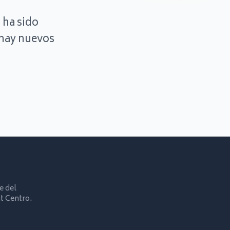
 ha sido
hay nuevos
e del
t Centro.