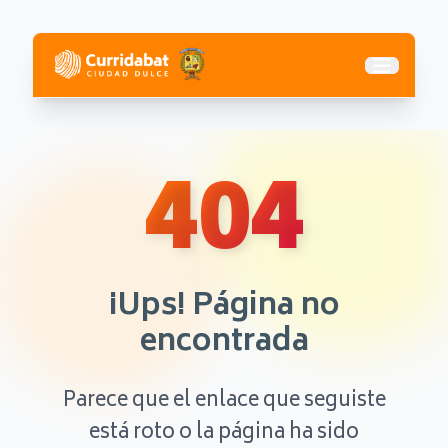
Abrir me
404
¡Ups! Página no
encontrada
Parece que el enlace que seguiste
está roto o la página ha sido