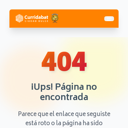
Abrir me
404
¡Ups! Página no
encontrada
Parece que el enlace que seguiste
está roto o la página ha sido